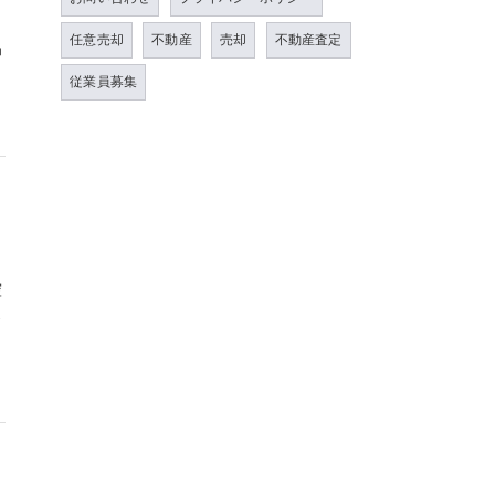
任意売却
不動産
売却
不動産査定
仲
従業員募集
控
レ