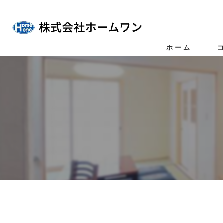
ホーム
仲
不
任