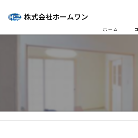
ホーム
仲
不
任