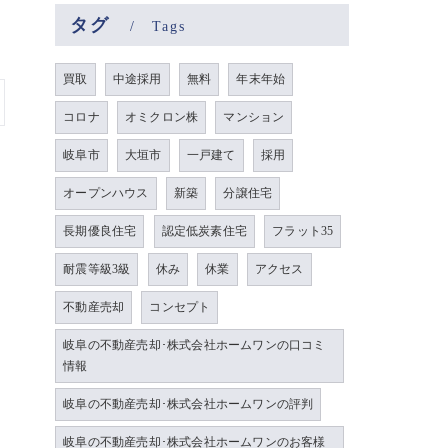
タグ
Tags
買取
中途採用
無料
年末年始
コロナ
オミクロン株
マンション
岐阜市
大垣市
一戸建て
採用
オープンハウス
新築
分譲住宅
長期優良住宅
認定低炭素住宅
フラット35
耐震等級3級
休み
休業
アクセス
不動産売却
コンセプト
岐阜の不動産売却･株式会社ホームワンの口コミ
情報
岐阜の不動産売却･株式会社ホームワンの評判
岐阜の不動産売却･株式会社ホームワンのお客様